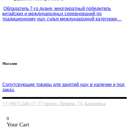
Обладатель 7-го дуаня, многократный победитель
китайских и международных соревнований по
традиционному ушу, судья международной категории…
Магазин
Cопутсвующие товары для занятий ушу, в наличии и под
заказ.
+7 (967) 246-17-77
просп. Ленина, 75, Балашиха
0
Your Cart