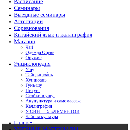
Расписание
Семинары
Выездные семинары
Аттестации
Соревнования
Китайский язык и каллиграфия
Магазин
Чай
Одежда Обувь
Оружие
Энциклопедия
Ушу
Тайцзицюа́нь
Хунцюань
Гунь-шу
Цигун
Стойки в ушу
Акупунктура и самомассаж
Каллиграфия
У СИН — 5 ЭЛЕМЕНТОВ
Чайная культура
Галерея
УЧЕБНЫЕ МАТЕРИАЛЫ