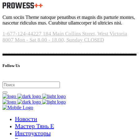
Cum sociis Theme natoque penatibus et magnis dis parturie montes,
nascetur ridiculus mus. Curabitur ullamcorper id ultricies nisi.
1-677-124-44227
184 Main Collins Street, West Victoria
8007
Mon - Sat 8.00 - 18.00, Sunday CLOSED
Follow Us
Новости
Мастер Тянь Е
Инструкторы