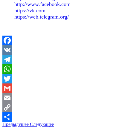
http://www.facebook.com
https://vk.com
https://web.telegram.org/
Facebook
VK
Telegram
WhatsApp
Twitter
Gmail
Email
Copy
Предыдущее
Следующее
Link
Отправить