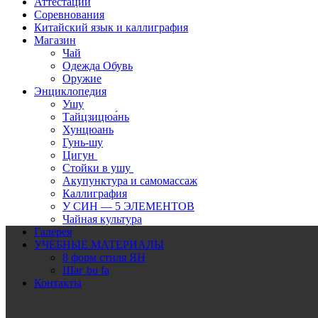
Аттестации
Соревнования
Китайский язык и каллиграфия
Магазин
Чай
Одежда Обувь
Оружие
Энциклопедия
Ушу
Тайцзицюа́нь
Хунцюань
Гунь-шу
Цигун
Стойки в ушу
Акупунктура и самомассаж
Каллиграфия
У СИН — 5 ЭЛЕМЕНТОВ
Чайная культура
Галерея
УЧЕБНЫЕ МАТЕРИАЛЫ
8 форм стиля ЯН
Шаг bu fa
Контакты