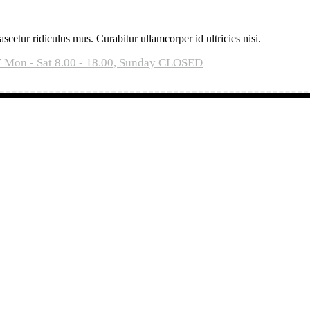
etur ridiculus mus. Curabitur ullamcorper id ultricies nisi.
7
Mon - Sat 8.00 - 18.00, Sunday CLOSED