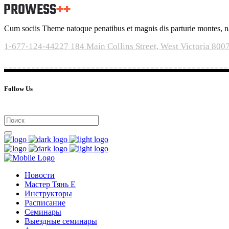
Cum sociis Theme natoque penatibus et magnis dis parturie montes, nasc
1-677-124-44227
184 Main Collins Street, West Victoria 800
Follow Us
Новости
Мастер Тянь Е
Инструкторы
Расписание
Семинары
Выездные семинары